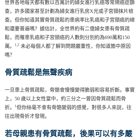
世界各地每天都有數以百萬計的婦女進行乳癌等常規癌症篩
查，許多國家甚至計劃為婦女進行乳房X光或子宮頸抹片檢
查。但你知道其實骨質疏鬆的患病率比乳癌和子宮頸癌的總
和還要普遍嗎？據估計，全世界約有二億婦女患有骨質疏
鬆，而罹患乳癌和子宮頸癌的人數則分別約為690萬和150
1,2
萬。
未必每個人都了解到問題嚴重性，你知道箇中原因
嗎？
骨質疏鬆是無聲疾病
一旦患上骨質疏鬆，骨骼會慢慢變得脆弱和容易折斷。事實
上，50 歲以上女性當中，約三分之一曾因骨質疏鬆而骨
1
折。
但你絲毫不會有骨骼變弱的感覺，對很多人來說，往
往出現骨折才發現。
若母親患有骨質疏鬆，後果可以有多嚴