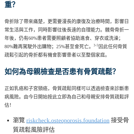
重？
骨折除了帶來痛楚，更需要漫長的康復及治療時間，影響日
常生活與工作，同時影響往後長遠的自理能力。髖骨骨折一
年後，仍有60%患者需要照顧者協助進食、穿衣或洗澡；
3-5
80%難再駕駛外出購物；25%甚至會死亡。
因此任何骨質
疏鬆引起的骨折都有機會影響患者以至整個家庭。
如何為母親檢查是否患有骨質疏鬆？
正如乳癌和子宮頸癌，骨質疏鬆同樣可以透過檢查來診斷患
病風險。由今日開始按此立即為自己和母親安排骨質疏鬆評
估！
瀏覽
riskcheck.osteoporosis.foundation
接受骨
質疏鬆風險評估