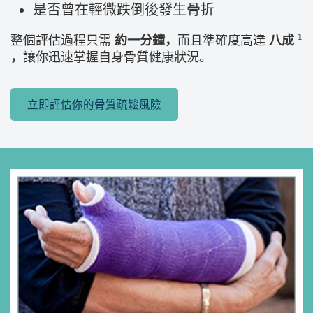
是否曾在輕微跌倒後發生骨折
1
整個評估過程只需
約一分鐘，
而且準確度高達
八成
，
讓你迅速掌握自身骨質健康狀況。
立即評估你的骨質疏鬆風險