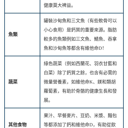
健康莫大裨益。
罐裝沙甸魚和三文魚（有些軟骨可以
小心食用）是鈣質的重要來源。脂肪
魚類
較多的魚類例如三文魚、鯖魚、吞拿
魚和沙甸魚等都含有維他命D！
綠色蔬菜（例如西蘭花、羽衣甘藍和
白菜）除了鈣質之餘，也含有必需的
蔬菜
微量營養素，如維他命K、鎂和類胡
蘿蔔素，有助於骨骼的健康生長和發
展。
果汁、早餐麥片、豆奶、米漿、麵包
其他食物
等都添加了鈣和維他命D，有助從飲