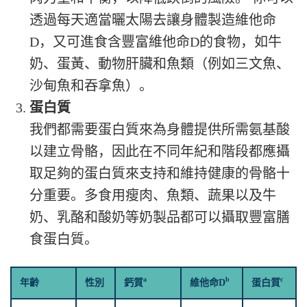
透過每天適當曬太陽去讓身體製造維他命
D，又可進食含豐富維他命D的食物，如牛
奶、蛋黃、動物肝臟和魚類（例如三文魚、
沙甸魚和吞拿魚）。
蛋白質
我們都需要蛋白質來為身體提供所需氨基酸
以建立骨骼，因此在不同年紀和階段都應攝
取足夠的蛋白質來支持和維持健康的骨骼十
分重要。多食用瘦肉、魚類、蔬果以及牛
奶、乳酪和酸奶等奶製品都可以攝取豐富膳
食蛋白質。
a
b
c
年齡
性別
鈣質
維他命D
蛋白質