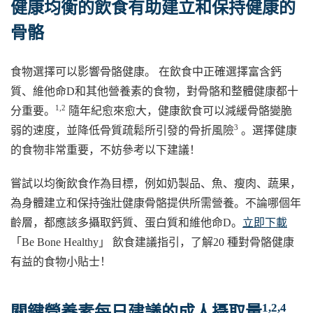
健康均衡的飲食有助建立和保持健康的
骨骼
食物選擇可以影響骨骼健康。 在飲食中正確選擇富含鈣
質、維他命D和其他營養素的食物，對骨骼和整體健康都十
1,2
分重要。
隨年紀愈來愈大，健康飲食可以減緩骨骼變脆
3
弱的速度，並降低骨質疏鬆所引發的骨折風險
。選擇健康
的食物非常重要，不妨參考以下建議！
嘗試以均衡飲食作為目標，例如奶製品、魚、瘦肉、蔬果，
為身體建立和保持強壯健康骨骼提供所需營養。不論哪個年
齡層，都應該多攝取鈣質、蛋白質和維他命D。
立即下載
「Be Bone Healthy」 飲食建議指引，了解20 種對骨骼健康
有益的食物小貼士！
1,2,4
關鍵營養素每日建議的成人攝取量