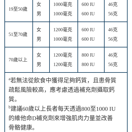
女
1000毫克
600 IU
46克
19至50歲
男
1000毫克
600 IU
56克
女
1200毫克
600 IU
46克
51至70歲
男
1000毫克
600 IU
56克
女
1200毫克
800 IU
46克
70歲以上
男
1200毫克
800 IU
56克
a
若無法從飲食中獲得足夠鈣質，且患骨質
疏鬆風險較高，應考慮透過補充劑攝取鈣
質。
b
建議60歲以上長者每天透過800至1000 IU
的維他命D補充劑來增強肌肉力量並改善
骨骼健康。