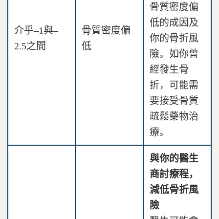
骨質密度偏
低的成因及
介乎–1與–
骨質密度偏
你的骨折風
2.5之間
低
險。如你曾
經發生骨
折，可能需
要接受骨質
疏鬆藥物治
療。
與你的醫生
商討療程，
減低骨折風
險