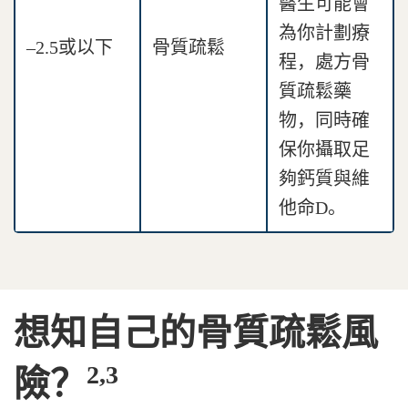
醫生可能會
為你計劃療
–2.5或以下
骨質疏鬆
程，處方骨
質疏鬆藥
物，同時確
保你攝取足
夠鈣質與維
他命D。
想知自己的骨質疏鬆風
2,3
險？