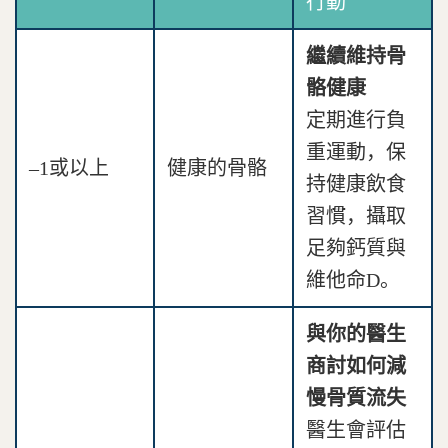
行動
繼續維持骨
骼健康
定期進行負
重運動，保
–1或以上
健康的骨骼
持健康飲食
習慣，攝取
足夠鈣質與
維他命D。
與你的醫生
商討如何減
慢骨質流失
醫生會評估